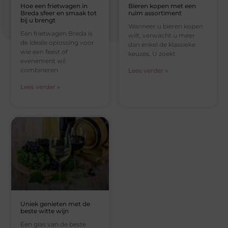
Hoe een frietwagen in
Bieren kopen met een
Breda sfeer en smaak tot
ruim assortiment
bij u brengt
Wanneer u bieren kopen
Een frietwagen Breda is
wilt, verwacht u meer
de ideale oplossing voor
dan enkel de klassieke
wie een feest of
keuzes. U zoekt
evenement wil
combineren
Lees verder »
Lees verder »
Uniek genieten met de
beste witte wijn
Een glas van de beste