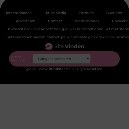
Beroemdheden
Uit de Media
Partners
Over ons
Adverteren
Contact
Website index
Cookiebel
Kwaliteit backlinks kopen: hoe jij je SEO-autoriteit opbouwt met sterke
Geld verdienen via het internet: jouw complete gids om online inkom
Bericht
categorie
@2025 - www.sitevinden.be. All Right Reserved.