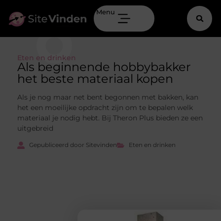
Menu
Eten en drinken
Als beginnende hobbybakker
het beste materiaal kopen
Als je nog maar net bent begonnen met bakken, kan
het een moeilijke opdracht zijn om te bepalen welk
materiaal je nodig hebt. Bij Theron Plus bieden ze een
uitgebreid
Gepubliceerd door Sitevinden
Eten en drinken