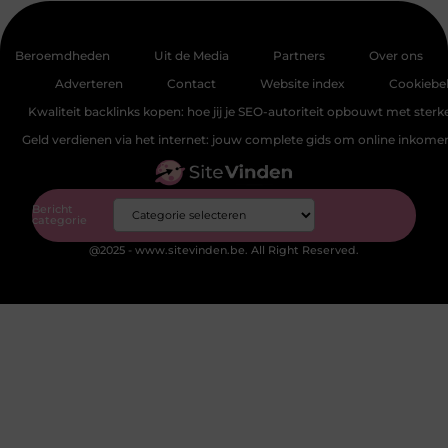
Beroemdheden
Uit de Media
Partners
Over ons
Adverteren
Contact
Website index
Cookiebel
Kwaliteit backlinks kopen: hoe jij je SEO-autoriteit opbouwt met sterke
Geld verdienen via het internet: jouw complete gids om online inkom
Bericht
categorie
@2025 - www.sitevinden.be. All Right Reserved.