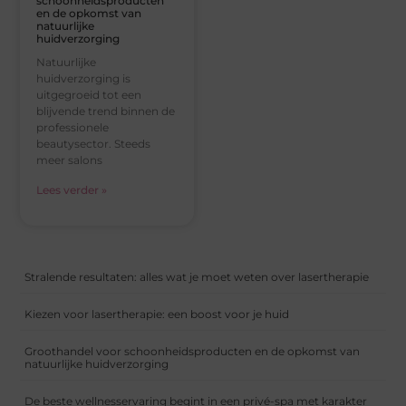
schoonheidsproducten
en de opkomst van
natuurlijke
huidverzorging
Natuurlijke
huidverzorging is
uitgegroeid tot een
blijvende trend binnen de
professionele
beautysector. Steeds
meer salons
Lees verder »
Stralende resultaten: alles wat je moet weten over lasertherapie
Kiezen voor lasertherapie: een boost voor je huid
Groothandel voor schoonheidsproducten en de opkomst van
natuurlijke huidverzorging
De beste wellnesservaring begint in een privé-spa met karakter