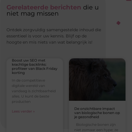
Gerelateerde berichten
die u
niet mag missen
Ontdek zorgvuldig samengestelde inhoud die
essentieel is voor uw kennis. Blijf op de
hoogte en mis niets van wat belangrijk is!
Boost uw SEO met
krachtige backlinks:
profiteer van Black Friday
korting
In de competitieve
digitale wereld van
vandaag is zichtbaarheid
alles. U kunt de beste
producten
De onzichtbare impact
Lees verder »
van biologische bonen op
je gezondheid
Biologische bonen zijn
niet zomaar een hype; ze