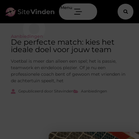
Menu
Aanbiedingen
De perfecte match: kies het
ideale doel voor jouw team
Voetbal is meer dan alleen een spel; het is passie,
teamwork en eindeloos plezier. Of je nu een
professionele coach bent of gewoon met vrienden in
de achtertuin speelt, het
Gepubliceerd door Sitevinden
Aanbiedingen