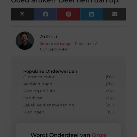
Goed artikel? Deel hem dan op:
X
Facebook
Pinterest
LinkedIn
Email
(Twitter)
Auteur
Jeroen de Lange
- Redacteur &
Conceptdenker
Populaire Onderwerpen
Dienstverlening
(56 )
Aanbiedingen
(36 )
Woning en Tuin
(35 )
Bedrijven
(35 )
Zakelijke dienstverlening
(20 )
Woningen
(19 )
Wordt Onderdeel van
Onze