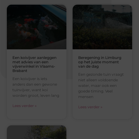
Een koivijver aanleggen
Beregening in Limburg
met advies van een
op het juiste moment
vijverwinkel in Vlaams-
van de dag
Brabant
Een gezonde tuin vraagt
Een koivijver is iets
niet alleen voldoende
anders dan een gewone
water, maar ook een
tuinvijver, want koi
goede timing. Veel
worden groot, leven lang
mensen
Lees verder »
Lees verder »