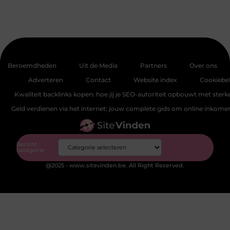
Beroemdheden
Uit de Media
Partners
Over ons
Adverteren
Contact
Website index
Cookiebel
Kwaliteit backlinks kopen: hoe jij je SEO-autoriteit opbouwt met sterke
Geld verdienen via het internet: jouw complete gids om online inkom
Bericht
categorie
@2025 - www.sitevinden.be. All Right Reserved.