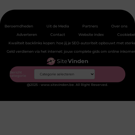
Beroemdheden
Uit de Media
Partners
Over ons
Adverteren
Contact
Website index
Cookiebel
Kwaliteit backlinks kopen: hoe jij je SEO-autoriteit opbouwt met sterke
Geld verdienen via het internet: jouw complete gids om online inkom
Bericht
categorie
@2025 - www.sitevinden.be. All Right Reserved.