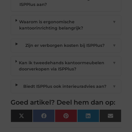
ISPPlus aan?
Waarom is ergonomische
▼
kantoorinrichting belangrijk?
Zijn er verborgen kosten bij ISPPlus?
▼
Kan ik tweedehands kantoormeubelen
▼
doorverkopen via ISPPlus?
Biedt ISPPlus ook interieuradvies aan?
▼
Goed artikel? Deel hem dan op:
X
Facebook
Pinterest
LinkedIn
Email
(Twitter)