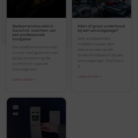
Badkamerrenovatie in
Klein of groot onderhoud
Aarschot: inzichten van
bij een servicegarage?
een professionele
Veel autobezitters
loodgieter
twijfelen tussen een
Een badkamerrenovatie
kleine en een grote
is voor veel gezinnen een
onderhoudsbeurt bij een
grote investering die
servicegarage. Nochtans
comfort en waarde
is
toevoegt aan
Lees verder »
Lees verder »