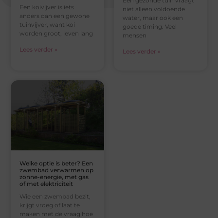
Een gezonde tuin vraagt
Een koivijver is iets
niet alleen voldoende
anders dan een gewone
water, maar ook een
tuinvijver, want koi
goede timing. Veel
worden groot, leven lang
mensen
Lees verder »
Lees verder »
Welke optie is beter? Een
zwembad verwarmen op
zonne-energie, met gas
of met elektriciteit
Wie een zwembad bezit,
krijgt vroeg of laat te
maken met de vraag hoe