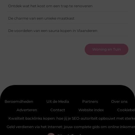
Ontdek wat het kost om een trap te renoveren
De charme van een unieke maatkast
De voordelen van een sauna kopen in Vlaanderen
Woning en Tuin
Beroemdheden
Uit de Media
Partners
Over ons
Adverteren
Contact
Website index
Cookiebel
Kwaliteit backlinks kopen: hoe jij je SEO-autoriteit opbouwt met sterke
Geld verdienen via het internet: jouw complete gids om online inkom