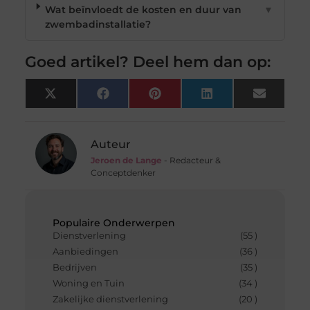
Wat beïnvloedt de kosten en duur van
▼
zwembadinstallatie?
Goed artikel? Deel hem dan op:
X
Facebook
Pinterest
LinkedIn
Email
(Twitter)
Auteur
Jeroen de Lange
- Redacteur &
Conceptdenker
Populaire Onderwerpen
Dienstverlening
(55 )
Aanbiedingen
(36 )
Bedrijven
(35 )
Woning en Tuin
(34 )
Zakelijke dienstverlening
(20 )