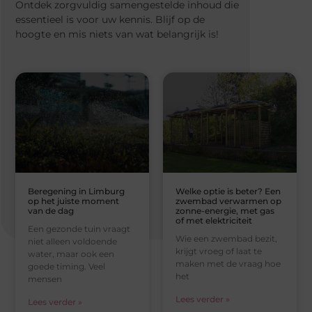
Ontdek zorgvuldig samengestelde inhoud die
essentieel is voor uw kennis. Blijf op de
hoogte en mis niets van wat belangrijk is!
Beregening in Limburg
Welke optie is beter? Een
op het juiste moment
zwembad verwarmen op
van de dag
zonne-energie, met gas
of met elektriciteit
Een gezonde tuin vraagt
Wie een zwembad bezit,
niet alleen voldoende
krijgt vroeg of laat te
water, maar ook een
maken met de vraag hoe
goede timing. Veel
het
mensen
Lees verder »
Lees verder »