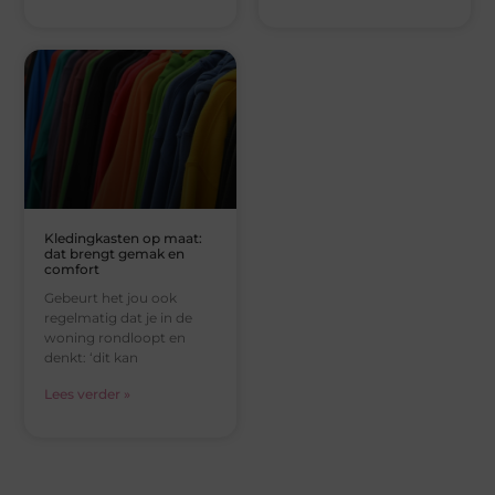
Kledingkasten op maat:
dat brengt gemak en
comfort
Gebeurt het jou ook
regelmatig dat je in de
woning rondloopt en
denkt: ‘dit kan
Lees verder »