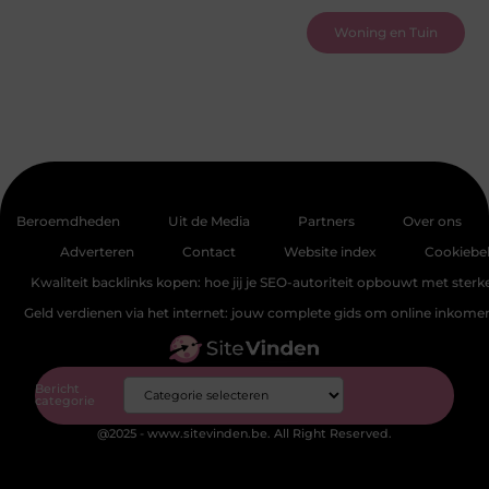
Woning en Tuin
Beroemdheden
Uit de Media
Partners
Over ons
Adverteren
Contact
Website index
Cookiebel
Kwaliteit backlinks kopen: hoe jij je SEO-autoriteit opbouwt met sterke
Geld verdienen via het internet: jouw complete gids om online inkom
Bericht
categorie
@2025 - www.sitevinden.be. All Right Reserved.