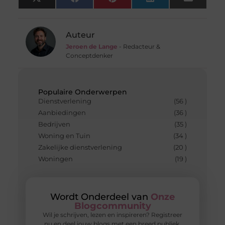
X
Facebook
Pinterest
LinkedIn
Email
(Twitter)
Auteur
Jeroen de Lange
- Redacteur &
Conceptdenker
Populaire Onderwerpen
Dienstverlening
(56 )
Aanbiedingen
(36 )
Bedrijven
(35 )
Woning en Tuin
(34 )
Zakelijke dienstverlening
(20 )
Woningen
(19 )
Wordt Onderdeel van
Onze
Blogcommunity
Wil je schrijven, lezen en inspireren? Registreer
nu en deel jouw blogs met een breed publiek.