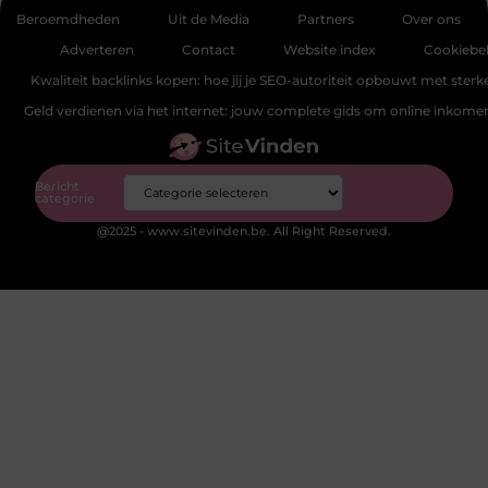
Beroemdheden
Uit de Media
Partners
Over ons
Adverteren
Contact
Website index
Cookiebel
Kwaliteit backlinks kopen: hoe jij je SEO-autoriteit opbouwt met sterke
Geld verdienen via het internet: jouw complete gids om online inkom
Bericht
categorie
@2025 - www.sitevinden.be. All Right Reserved.