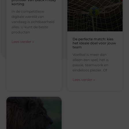
korting
In de competitieve
digitale wereld van
vandaag is zichtbaarheid
alles. U kunt de beste
producten
De perfecte match: kies
Lees verder »
het ideale doel voor jouw
team
Voetbal is meer dan
alleen een spel; het is
passie, teamwork en
eindeloos plezier. Of
Lees verder »