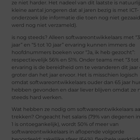
ze niet harder. Het nadeel van dit laatste is natuurli
kleine aantal jongeren dat al jaren bezig is met ICT-
onderzoek (de informatie die toen nog niet gezaaid
werd nog niet verzameld).
is nog steeds? Alleen softwareontwikkelaars met “3
jaar” en “5 tot 10 jaar” ervaring kunnen immers de
hoofdnummers boeken voor “Ja, ik heb gezocht”:
respectievelijk 56% en 51%. Onder teams met “3 tot 
ervaring is de bereidheid om te veranderen dit jaar
groter dan het jaar ervoor. Het is misschien logisch
omdat softwareontwikkelaars ouder dan 65 jaar hu
hebben gevonden en daar liever blijven omdat ze 
steeds hard werken.
Wat hebben ze nodig om softwareontwikkelaars aa
trekken? Ongeacht het salaris (79% van degenen in
1 is ontoegankelijk), wordt 50% of meer van
softwareontwikkelaars in aflopende volgorde
beoordeeld: zakelijke sfeer (64%), flexibele werktijd