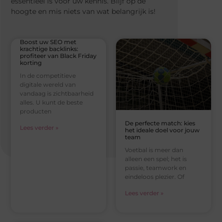
essentieel is voor uw kennis. Blijf op de
hoogte en mis niets van wat belangrijk is!
Boost uw SEO met
krachtige backlinks:
profiteer van Black Friday
korting
In de competitieve
digitale wereld van
vandaag is zichtbaarheid
alles. U kunt de beste
producten
De perfecte match: kies
Lees verder »
het ideale doel voor jouw
team
Voetbal is meer dan
alleen een spel; het is
passie, teamwork en
eindeloos plezier. Of
Lees verder »