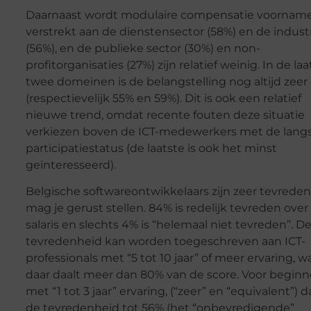
Daarnaast wordt modulaire compensatie voornamel
verstrekt aan de dienstensector (58%) en de indust
(56%), en de publieke sector (30%) en non-
profitorganisaties (27%) zijn relatief weinig. In de laa
twee domeinen is de belangstelling nog altijd zeer
(respectievelijk 55% en 59%). Dit is ook een relatief
nieuwe trend, omdat recente fouten deze situatie
verkiezen boven de ICT-medewerkers met de lang
participatiestatus (de laatste is ook het minst
geïnteresseerd).
Belgische softwareontwikkelaars zijn zeer tevreden
mag je gerust stellen. 84% is redelijk tevreden ove
salaris en slechts 4% is “helemaal niet tevreden”. D
tevredenheid kan worden toegeschreven aan ICT-
professionals met “5 tot 10 jaar” of meer ervaring, w
daar daalt meer dan 80% van de score. Voor beginn
met “1 tot 3 jaar” ervaring, (“zeer” en “equivalent”) d
de tevredenheid tot 56% (het “onbevredigende”