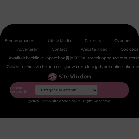
Beroemdheden
Uit de Media
Partners
Over ons
Adverteren
Contact
Website index
Cookiebel
Kwaliteit backlinks kopen: hoe jij je SEO-autoriteit opbouwt met sterke
Geld verdienen via het internet: jouw complete gids om online inkom
Bericht
categorie
@2025 - www.sitevinden.be. All Right Reserved.