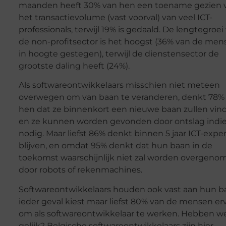
maanden heeft 30% van hen een toename gezien 
het transactievolume (vast voorval) van veel ICT-
professionals, terwijl 19% is gedaald. De lengtegroei
de non-profitsector is het hoogst (36% van de mens
in hoogte gestegen), terwijl de dienstensector de
grootste daling heeft (24%).
Als softwareontwikkelaars misschien niet meteen
overwegen om van baan te veranderen, denkt 78%
hen dat ze binnenkort een nieuwe baan zullen vin
en ze kunnen worden gevonden door ontslag indi
nodig. Maar liefst 86% denkt binnen 5 jaar ICT-exper
blijven, en omdat 95% denkt dat hun baan in de
toekomst waarschijnlijk niet zal worden overgeno
door robots of rekenmachines.
Softwareontwikkelaars houden ook vast aan hun ba
ieder geval kiest maar liefst 80% van de mensen er
om als softwareontwikkelaar te werken. Hebben w
gelijk? Belgische softwareontwikkelaars zijn hier