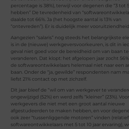
percentage is 38%), terwijl voor degenen die “3 tot 5
hebben” De tevredenheid van “softwareontwikkela
daalde tot 66%. Ja (het hoogste aantal is 13% van
“ontevreden”). Er is duidelijk meer vooruitziendheid
Aangezien “salaris” nog steeds het belangrijkste e
is in de (nieuwe) werkgeversvoorkeuren, is dit in ie
geval niet goed voor de bereidheid om van baan te
veranderen. Dat klopt: het afgelopen jaar zocht 56
de softwareontwikkelaars helemaal niet naar een 
baan. Onder de “ja, gewilde” respondenten nam m
liefst 21% contact op met zichzelf.
Dit jaar bleef de “wil om van werkgever te verander
ongewijzigd (52%) en werd zelfs “kleiner” (23%). Voo
werkgevers die niet met een groot aantal nieuwe
afgestudeerden te maken hebben, en voor degene
ook zeer “tussenliggende motoren” vinden (relatief
softwareontwikkelaars met 5 tot 10 jaar ervaring), 