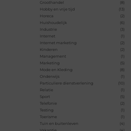
Groothandel
(8)
Hobby en vrije tijd
(13)
Horeca
(2)
Huishoudelijk
(6)
Industrie
(3)
Internet
(1)
Internet marketing
(2)
Kinderen
(2)
Management
(1)
Marketing
(5)
Mode en Kleding
(8)
Onderwijs
(1)
Particuliere dienstverlening
(10)
Relatie
(1)
Sport
(5)
Telefonie
(2)
Testing
(1)
Toerisme
(1)
Tuin en buitenleven
(4)
Vakantie
(4)