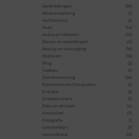
Aanbiedingen
(36)
Afvalverwerking
(1)
Architectuur
(2)
Auto
(14)
Auto's en Motoren
(10)
Banen en opleidingen
(4)
Beauty en verzorging
(16)
Bedrijven
(35)
Blog
(2)
Cadeau
(1)
Dienstverlening
(56)
Electronica en Computers
(5)
Energie
(2)
Entertainment
(1)
Eten en drinken
(4)
Financieel
(7)
Fotografie
(1)
Geschenken
(3)
Gezondheid
(15)