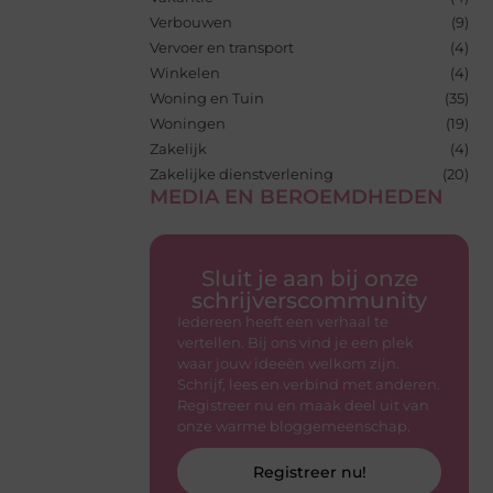
Verbouwen
(9)
Vervoer en transport
(4)
Winkelen
(4)
Woning en Tuin
(35)
Woningen
(19)
Zakelijk
(4)
Zakelijke dienstverlening
(20)
MEDIA EN BEROEMDHEDEN
Sluit je aan bij onze
schrijverscommunity
Iedereen heeft een verhaal te
vertellen. Bij ons vind je een plek
waar jouw ideeën welkom zijn.
Schrijf, lees en verbind met anderen.
Registreer nu en maak deel uit van
onze warme bloggemeenschap.
Registreer nu!