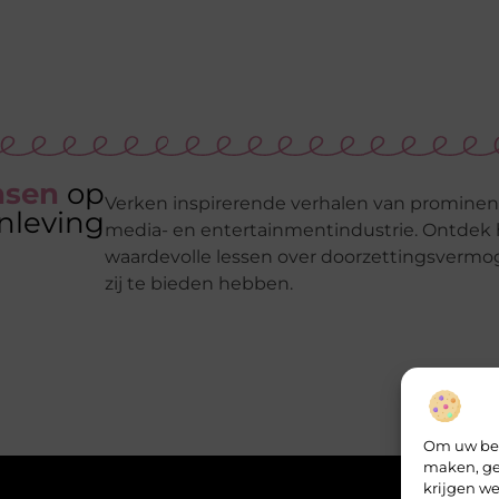
nsen
op
Verken inspirerende verhalen van prominent
nleving
media- en entertainmentindustrie. Ontdek 
waardevolle lessen over doorzettingsvermo
zij te bieden hebben.
Om uw bez
maken, ge
krijgen we