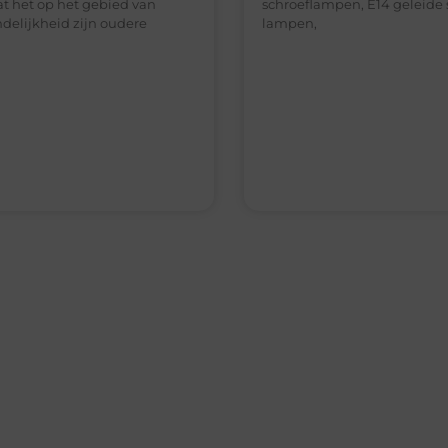
 het op het gebied van
schroeflampen, E14 geleide 
ndelijkheid zijn oudere
lampen,