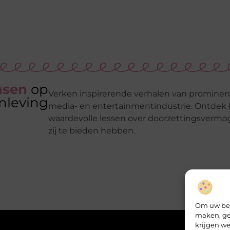
nsen
op
Verken inspirerende verhalen van prominent
nleving
media- en entertainmentindustrie. Ontdek 
waardevolle lessen over doorzettingsvermo
zij te bieden hebben.
Om uw bez
maken, ge
krijgen we