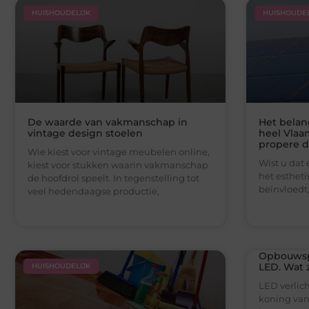
HUISHOUDELIJK
HUISHOUDEL
De waarde van vakmanschap in
Het belan
vintage design stoelen
heel Vlaa
propere da
Wie kiest voor vintage meubelen online,
Wist u dat 
kiest voor stukken waarin vakmanschap
het esthet
de hoofdrol speelt. In tegenstelling tot
beïnvloedt
veel hedendaagse productie,
Opbouwsp
LED. Wat z
HUISHOUDELIJK
LED verlic
koning van 