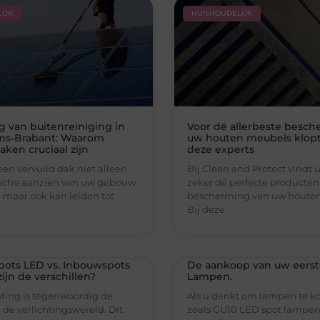
IJK
HUISHOUDELIJK
g van buitenreiniging in
Voor dé allerbeste besc
ms-Brabant: Waarom
uw houten meubels klopt 
ken cruciaal zijn
deze experts
een vervuild dak niet alleen
Bij Clean and Protect vindt u
ische aanzien van uw gebouw
zeker dé perfecte producten
, maar ook kan leiden tot
bescherming van uw houte
Bij deze
ots LED vs. Inbouwspots
De aankoop van uw eers
ijn de verschillen?
Lampen.
hting is tegenwoordig de
Als u denkt om lampen te k
de verlichtingswereld. Dit
zoals GU10 LED spot lampen