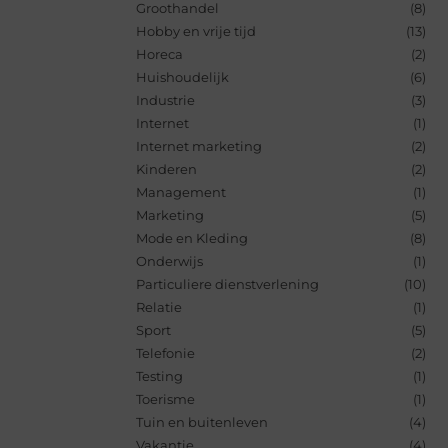
Groothandel
(8)
Hobby en vrije tijd
(13)
Horeca
(2)
Huishoudelijk
(6)
Industrie
(3)
Internet
(1)
Internet marketing
(2)
Kinderen
(2)
Management
(1)
Marketing
(5)
Mode en Kleding
(8)
Onderwijs
(1)
Particuliere dienstverlening
(10)
Relatie
(1)
Sport
(5)
Telefonie
(2)
Testing
(1)
Toerisme
(1)
Tuin en buitenleven
(4)
Vakantie
(4)