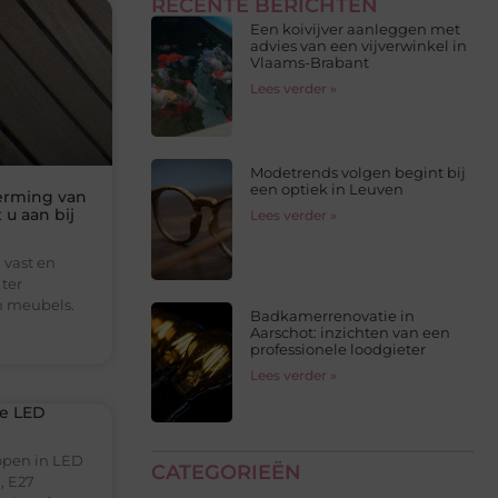
RECENTE BERICHTEN
Een koivijver aanleggen met
advies van een vijverwinkel in
Vlaams-Brabant
Lees verder »
Modetrends volgen begint bij
een optiek in Leuven
herming van
u aan bij
Lees verder »
 vast en
 ter
n meubels.
Badkamerrenovatie in
Aarschot: inzichten van een
professionele loodgieter
Lees verder »
te LED
open in LED
CATEGORIEËN
, E27