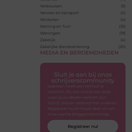
Verbouwen
(9)
Vervoer en transport
(4)
Winkelen
(4)
Woning en Tuin
(35)
Woningen
(19)
Zakelijk
(4)
Zakelijke dienstverlening
(20)
MEDIA EN BEROEMDHEDEN
Sluit je aan bij onze
schrijverscommunity
Iedereen heeft een verhaal te
vertellen. Bij ons vind je een plek
waar jouw ideeën welkom zijn.
Schrijf, lees en verbind met anderen.
Registreer nu en maak deel uit van
onze warme bloggemeenschap.
Registreer nu!