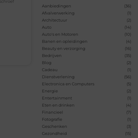
schroef
Aanbiedingen
(36)
Afvalverwerking
(1)
Architectuur
(2)
Auto
(14)
Auto's en Motoren
(10)
Banen en opleidingen
(4)
Beauty en verzorging
(16)
Bedrijven
(35)
Blog
(2)
Cadeau
(1)
Dienstverlening
(56)
Electronica en Computers
(5)
Energie
(2)
Entertainment
(1)
Eten en drinken
(4)
Financieel
(7)
Fotografie
(1)
Geschenken
(3)
Gezondheid
(15)