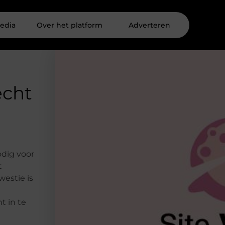
edia
Over het platform
Adverteren
echt
odig voor
t
westie is
t in te