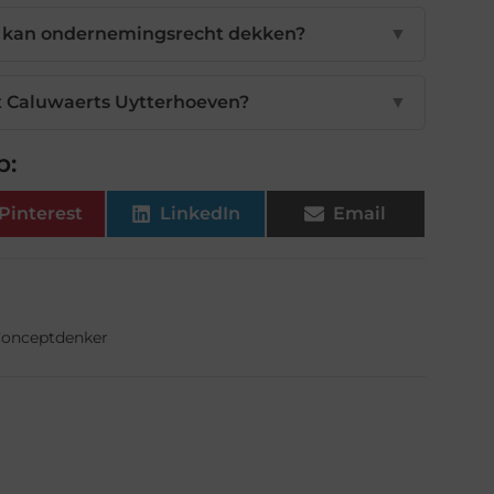
s kan ondernemingsrecht dekken?
▼
t Caluwaerts Uytterhoeven?
▼
p:
Pinterest
LinkedIn
Email
Conceptdenker